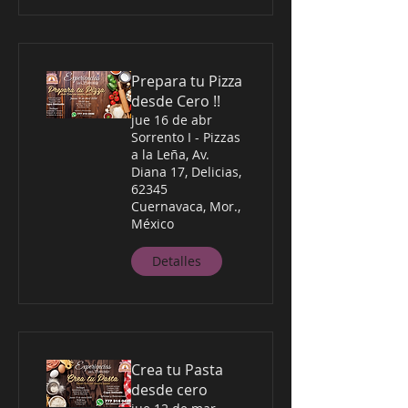
Prepara tu Pizza
desde Cero !!
jue 16 de abr
Sorrento I - Pizzas
a la Leña, Av.
Diana 17, Delicias,
62345
Cuernavaca, Mor.,
México
Detalles
Crea tu Pasta
desde cero