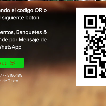
ndo el codigo QR o
l siguiente boton
Eventos, Banquetes &
ende por Mensaje de
WhatsApp
saje
777 3160498
e de Texto