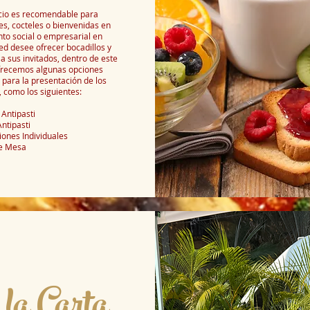
icio es recomendable para
s, cocteles o bienvenidas en
to social o empresarial en
d desee ofrecer bocadillos y
 a sus invitados, dentro de este
ofrecemos algunas opciones
 para la presentación de los
, como los siguientes:
 Antipasti
ntipasti
ones Individuales
e Mesa
la Carta