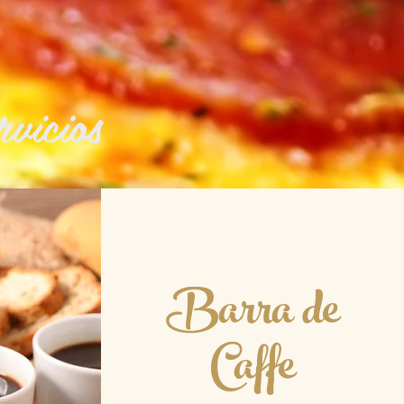
rvicios
Barra de
Caffe