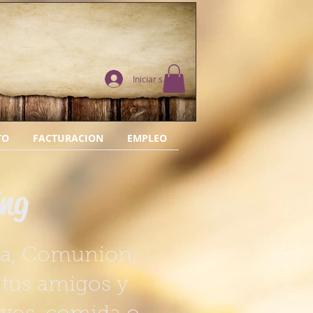
Iniciar sesión
TO
FACTURACION
EMPLEO
ing
oda, Comunion,
tus amigos y