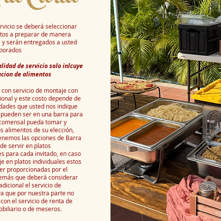
rvicio se deberá seleccionar
ntos a preparar de manera
a y serán entregados a usted
aborados
lidad de servicio solo inlcuye
acion de alimentos
con servicio de montaje con
ional y este costo depende de
idades que usted nos indique
s pueden ser en una barra para
comensal pueda tomar y
os alimentos de su elección,
enemos las opciones de Barra
 de servir en platos
es para cada invitado, en caso
e en platos individuales estos
er proporcionadas por el
demás que deberá considerar
adicional el servicio de
a que por nuestra parte no
on el servicio de renta de
obiliario o de meseros.