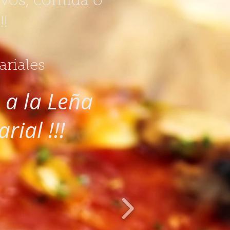
ivos, comida o
!!
riales
 a la Leña
rial !!!