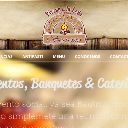
ENCIAS
ANTIPASTI
MENU
CONOCENOS
CONTAC
entos, Banquetes & Cater
vento social, ya sea Bautizo, B
o simplemete una reunion con 