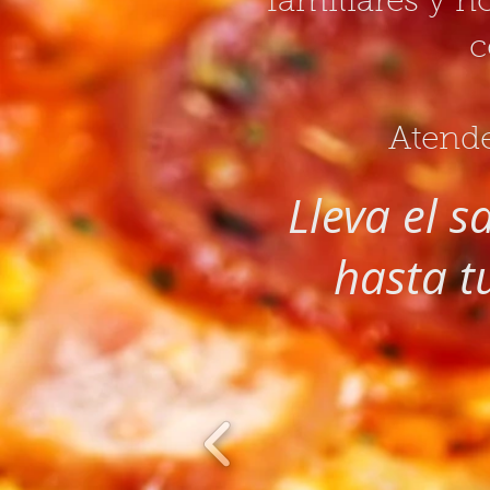
familiares y n
c
Atende
Lleva el s
hasta t