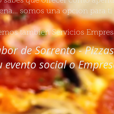
o sabes que ofrecer como aperit
ena... somos una opcion para ti 
mos tambien Servicios Empresa
abor de Sorrento - Pizzas
u evento social o Empresa