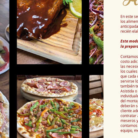
En este se
los alime
anticipad
recién el
Esta moda
la prepar
Contamos 
costo adic
las neces
los cuale
que cada 
servirse l
también t
Asistida o
individual
del montaj
deberán s
cliente a
contratar 
meseros y
contamos c
equipo, m