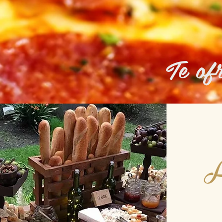
Te ofr
A