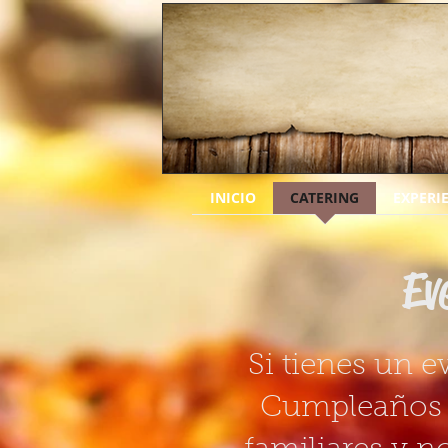
INICIO
CATERING
EXPERI
Ev
Si tienes un e
Cumpleaños 