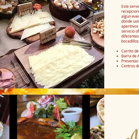
Este serv
recepcione
algun even
donde uste
aperitivos
servicio 
diferentes
bocadillos
Carrito de
Barra de A
Presentaci
Centros d
A 