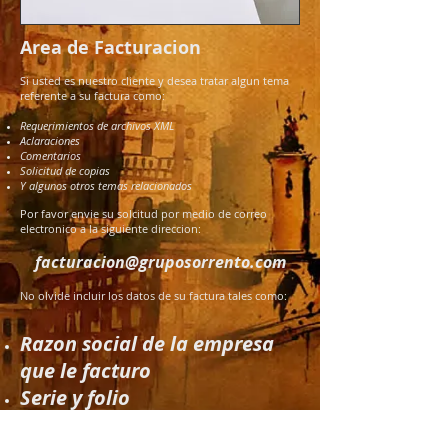
Area de Facturacion
Si usted es nuestro cliente y desea tratar algun tema
referente a su factura como:
Requerimientos de archivos XML
Aclaraciones
Comentarios
Solicitud de copias
Y algunos otros temas relacionados
Por favor envie su solcitud por medio de correo
electronico a la siguiente direccion:
facturacion@gruposorrento.com
No olvide incluir los datos de su factura tales como:
Razon social de la empresa
que le facturo
Serie y folio
Monto