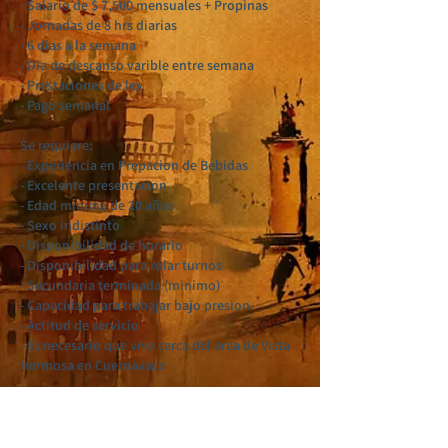
- Salario de $ 7,500 mensuales + Propinas
- Jornadas de 8 hrs diarias
- 6 dias a la semana
- Dia de descanso varible entre semana
- Prestaciones de ley
- Pago semanal
Se requiere:
- Experiencia en Prepacion de Bebidas
- Excelente presentacion
- Edad minima de 20 años
- Sexo indistinto
- Disponibilidad de horario
- Disponibilidad para rolar turnos
- Secundaria terminada (minimo)
- Capacidad para trabajar bajo presion
- Actitud de servicio
- Es necesario que viva cerca del area de Vista
Hermosa en Cuernavaca
Las funciones que deberá desempeñar son las
siguientes:
- Preparacion y manejo de bebidas